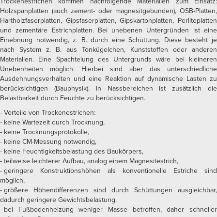
Trockenestrichen kommen nachfolgende Materialien zum Einsatz:
Holzspanplatten (auch zement- oder magnesitgebunden), OSB-Platten,
Hartholzfaserplatten, Gipsfaserplatten, Gipskartonplatten, Perliteplatten
und zementäre Estrichplatten. Bei unebenen Untergründen ist eine
Einebnung notwendig, z. B. durch eine Schüttung. Diese besteht je
nach System z. B. aus Tonkügelchen, Kunststoffen oder anderen
Materialien. Eine Spachtelung des Untergrunds wäre bei kleineren
Unebenheiten möglich. Hierbei sind aber das unterschiedliche
Ausdehnungsverhalten und eine Reaktion auf dynamische Lasten zu
berücksichtigen (Bauphysik). In Nassbereichen ist zusätzlich die
Belastbarkeit durch Feuchte zu berücksichtigen.
Vorteile von Trockenestrichen:
keine Wartezeit durch Trocknung,
keine Trocknungsprotokolle,
keine CM-Messung notwendig,
keine Feuchtigkeitsbelastung des Baukörpers,
teilweise leichterer Aufbau, analog einem Magnesitestrich,
geringere Konstruktionshöhen als konventionelle Estriche sind
möglich,
größere Höhendifferenzen sind durch Schüttungen ausgleichbar,
dadurch geringere Gewichtsbelastung.
bei Fußbodenheizung weniger Masse betroffen, daher schneller