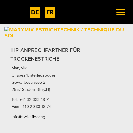
DE
FR
Toggle
naviga
IHR ANPRECHPARTNER FÜR
TROCKENESTRICHE
MaryMix
Chapes/Unterlagsböden
Gewerbestrasse 2
2557 Studen BE (CH)
Tel.: +41 32 333 18 71
Fax: +41 32 333 18 74
info@swissfloor.ag