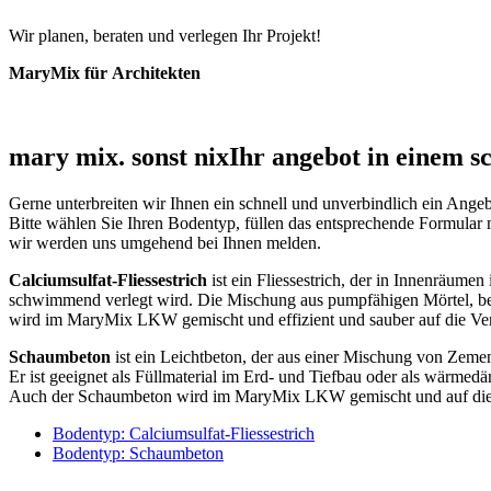
Wir planen, beraten und verlegen Ihr Projekt!
MaryMix für Architekten
mary mix. sonst nix
Ihr angebot in einem sc
Gerne unterbreiten wir Ihnen ein schnell und unverbindlich ein Ange
Bitte wählen Sie Ihren Bodentyp, füllen das entsprechende Formular 
wir werden uns umgehend bei Ihnen melden.
Calciumsulfat-Fliessestrich
ist ein Fliessestrich, der in Innenräum
schwimmend verlegt wird. Die Mischung aus pumpfähigen Mörtel, be
wird im MaryMix LKW gemischt und effizient und sauber auf die Ve
Schaumbeton
ist ein Leichtbeton, der aus einer Mischung von Zeme
Er ist geeignet als Füllmaterial im Erd- und Tiefbau oder als wär
Auch der Schaumbeton wird im MaryMix LKW gemischt und auf die 
Bodentyp: Calciumsulfat-Fliessestrich
Bodentyp: Schaumbeton