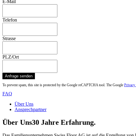
E-Mail
Telefon
Strasse
PLZ/Ort
Anfrage senden
To prevent spam, this site is protected by the Google reCAPTCHA tool. The Google
Privacy
FAQ
Über Uns
Ansprechpartner
Über Uns
30 Jahre Erfahrung.
Das Familienunternehmen Swiss Floor AG ist auf die Erstellung von U