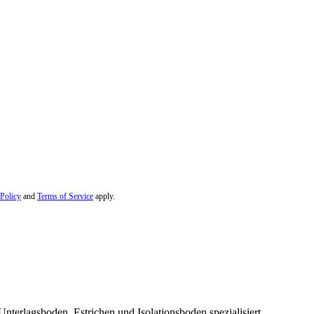
 Policy
and
Terms of Service
apply.
nterlagsboden, Estrichen und Isolationsboden spezialisiert.