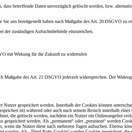
 dass betreffende Daten unverzüglich gelöscht werden, bzw. alterna
die Sie uns bereitgestellt haben nach Maßgabe des Art. 20 DSGVO zu er
i der zuständigen Aufsichtsbehörde einzureichen.
GVO mit Wirkung für die Zukunft zu widerrufen
nach Maßgabe des Art. 21 DSGVO jederzeit widersprechen. Der Widersp
er Nutzer gespeichert werden. Innerhalb der Cookies können unterschi
peichert ist) während oder auch nach seinem Besuch innerhalb eines 
net, die gelöscht werden, nachdem ein Nutzer ein Onlineangebot verlä
tus gespeichert werden. Als „permanent“ oder „persistent“ werden Coo
en, wenn die Nutzer diese nach mehreren Tagen aufsuchen. Ebenso könn
 werden. Als „Third-Party-Cookie“ werden Cookies bezeichnet, die v