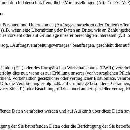
g und durch datenschutzfreundliche Voreinstellungen (Art. 25 DSGVO)
en
ersonen und Unternehmen (Auftragsverarbeitern oder Dritten) offenbar
s (z.B. wenn eine Übermittlung der Daten an Dritte, wie an Zahlungsdie
g dies vorsieht oder auf Grundlage unserer berechtigten Interessen (z.B.
s sog. „Auftragsverarbeitungsvertrages“ beauftragen, geschieht dies 
en Union (EU) oder des Europäischen Wirtschaftsraums (EWR)) verarbe
folgt dies nur, wenn es zur Erfüllung unserer (vor)vertraglichen Pflich
hieht. Vorbehaltlich gesetzlicher oder vertraglicher Erlaubnisse, verarb
h. die Verarbeitung erfolgt z.B. auf Grundlage besonderer Garantien, 
cy Shield“) oder Beachtung offiziell anerkannter spezieller vertraglic
effende Daten verarbeitet werden und auf Auskunft über diese Daten so
ung der Sie betreffenden Daten oder die Berichtigung der Sie betreff