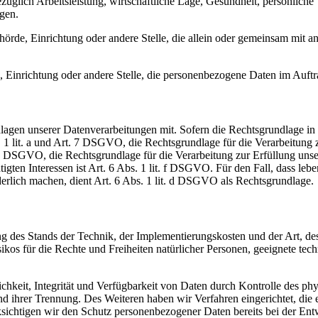
glich Arbeitsleistung, wirtschaftliche Lage, Gesundheit, persönliche Vo
agen.
Behörde, Einrichtung oder andere Stelle, die allein oder gemeinsam mit
e, Einrichtung oder andere Stelle, die personenbezogene Daten im Auftr
en unserer Datenverarbeitungen mit. Sofern die Rechtsgrundlage in d
. 1 lit. a und Art. 7 DSGVO, die Rechtsgrundlage für die Verarbeitung
DSGVO, die Rechtsgrundlage für die Verarbeitung zur Erfüllung unsere
gten Interessen ist Art. 6 Abs. 1 lit. f DSGVO. Für den Fall, dass leb
erlich machen, dient Art. 6 Abs. 1 lit. d DSGVO als Rechtsgrundlage.
 des Stands der Technik, der Implementierungskosten und der Art, d
isikos für die Rechte und Freiheiten natürlicher Personen, geeignete 
keit, Integrität und Verfügbarkeit von Daten durch Kontrolle des phy
 und ihrer Trennung. Des Weiteren haben wir Verfahren eingerichtet, 
ksichtigen wir den Schutz personenbezogener Daten bereits bei der E