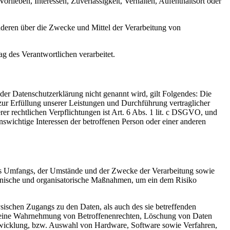
rlieben, Interessen, Zuverlässigkeit, Verhalten, Aufenthaltsort oder
 anderen über die Zwecke und Mittel der Verarbeitung von
ag des Verantwortlichen verarbeitet.
er Datenschutzerklärung nicht genannt wird, gilt Folgendes: Die
 zur Erfüllung unserer Leistungen und Durchführung vertraglicher
r rechtlichen Verpflichtungen ist Art. 6 Abs. 1 lit. c DSGVO, und
enswichtige Interessen der betroffenen Person oder einer anderen
es Umfangs, der Umstände und der Zwecke der Verarbeitung sowie
technische und organisatorische Maßnahmen, um ein dem Risiko
sischen Zugangs zu den Daten, als auch des sie betreffenden
die eine Wahrnehmung von Betroffenenrechten, Löschung von Daten
ntwicklung, bzw. Auswahl von Hardware, Software sowie Verfahren,