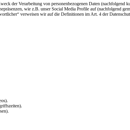
 Zweck der Verarbeitung von personenbezogenen Daten (nachfolgend ku
epräsenzen, wie z.B. unser Social Media Profile auf (nachfolgend gem
twortlicher“ verweisen wir auf die Definitionen im Art. 4 der Datens
eos).
riffszeiten).
sen).