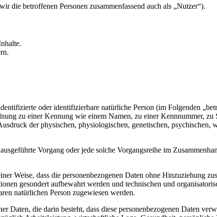
ir die betroffenen Personen zusammenfassend auch als „Nutzer“).
nhalte.
rn.
entifizierte oder identifizierbare natürliche Person (im Folgenden „betr
uordnung zu einer Kennung wie einem Namen, zu einer Kennnummer, zu 
druck der physischen, physiologischen, genetischen, psychischen, wirts
ren ausgeführte Vorgang oder jede solche Vorgangsreihe im Zusammenha
ner Weise, dass die personenbezogenen Daten ohne Hinzuziehung zusätz
tionen gesondert aufbewahrt werden und technischen und organisatoris
rbaren natürlichen Person zugewiesen werden.
ener Daten, die darin besteht, dass diese personenbezogenen Daten ver