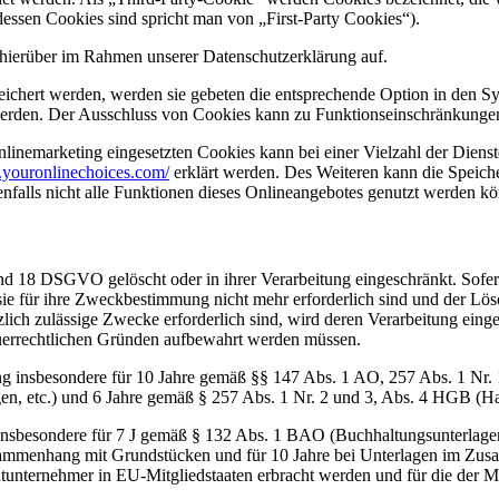
dessen Cookies sind spricht man von „First-Party Cookies“).
hierüber im Rahmen unserer Datenschutzerklärung auf.
eichert werden, werden sie gebeten die entsprechende Option in den Sy
erden. Der Ausschluss von Cookies kann zu Funktionseinschränkungen
inemarketing eingesetzten Cookies kann bei einer Vielzahl der Dienste
.youronlinechoices.com/
erklärt werden. Des Weiteren kann die Speich
enfalls nicht alle Funktionen dieses Onlineangebotes genutzt werden k
nd 18 DSGVO gelöscht oder in ihrer Verarbeitung eingeschränkt. Sofer
 sie für ihre Zweckbestimmung nicht mehr erforderlich sind und der L
zlich zulässige Zwecke erforderlich sind, wird deren Verarbeitung eing
steuerrechtlichen Gründen aufbewahrt werden müssen.
ng insbesondere für 10 Jahre gemäß §§ 147 Abs. 1 AO, 257 Abs. 1 Nr.
en, etc.) und 6 Jahre gemäß § 257 Abs. 1 Nr. 2 und 3, Abs. 4 HGB (Ha
 insbesondere für 7 J gemäß § 132 Abs. 1 BAO (Buchhaltungsunterlage
sammenhang mit Grundstücken und für 10 Jahre bei Unterlagen im Zusa
htunternehmer in EU-Mitgliedstaaten erbracht werden und für die d